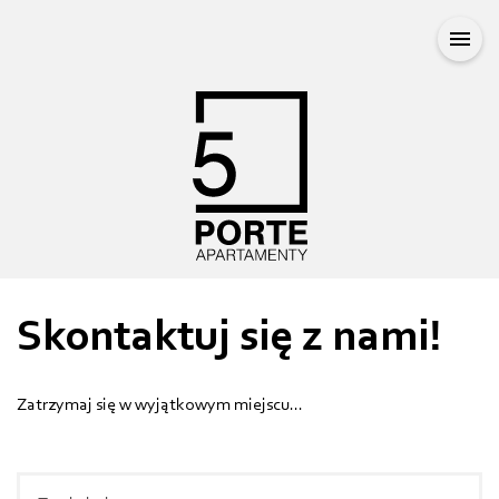
T
o
g
g
l
e
n
a
v
i
Skontaktuj się z nami!
g
a
t
Zatrzymaj się w wyjątkowym miejscu...
i
o
n
I