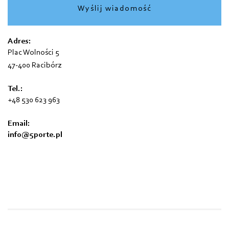
Wyślij wiadomość
Adres:
Plac Wolności 5
47-400 Racibórz
Tel.:
+48 530 623 963
Email:
info@5porte.pl